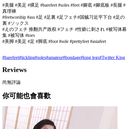
#美腿 #美足 #裸足 #barefeet #soles #feet #腳底 #腳底板 #長腿 #
真理褲
#feetworship #ass #足 #足裏 #足フェチ#国贼习近平下台 #足の
裏 #ソックス
#えのフェチ 推翻共产政权 #フェチ #性癖に刺され #被写体募
集 #被写体 #toes
#美脚 #美足 #足 #脚底 #foot #sole #prettyfeet #asiafeet
#
barefeet
#
tickling
#
soles
#
amateur
#
bondage
#
long legs
#
Twitter King
Reviews
尚無評論
你可能也會喜歡