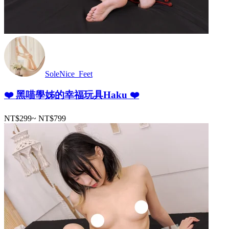
SoleNice_Feet
❤️ 黑喵學姊的幸福玩具Haku ❤️
NT$299
~
NT$799