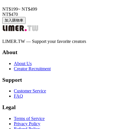
NT$199
~
NT$499
NT$470
加入購物車
LIMER.TW — Support your favorite creators
About
About Us
Creator Recruitment
Support
Customer Service
FAQ
Legal
Terms of Service
Privacy Policy
Refund Policy