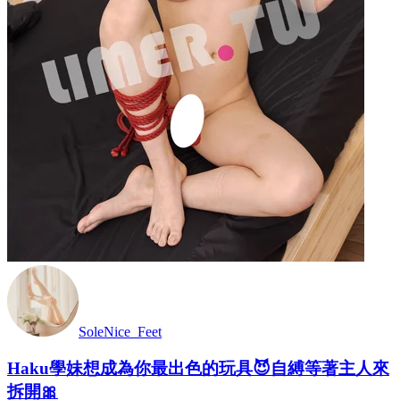
SoleNice_Feet
Haku學妹想成為你最出色的玩具😈自縛等著主人來
拆開🎀