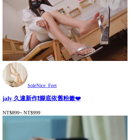
SoleNice_Feet
jaly 久違新作❗️腳底依舊粉嫩❤️
NT$899
~
NT$999