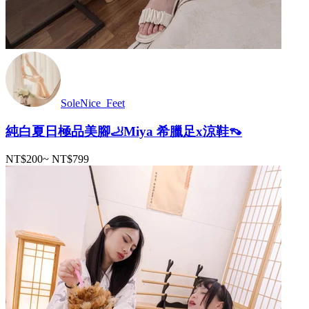
SoleNice_Feet
純白夏日極品美腳🦶Miya 希臘足x涼鞋👡
NT$200
~
NT$799