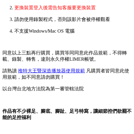
更換裝置登入後需告知客服要更換裝置
請勿使用錄製程式，否則該影片會被停權觀看
不支援Windows/Mac OS 電腦
同意以上三點再行購買，購買等同同意此作品規範，不得轉
載、錄製、轉售，違則永久停權LIMER帳號。
請熟讀
推特大王暨深造播放器使用規範
凡購買者皆同意此使
用規範，如不同意請勿購買！
以台灣台北地方法院為第一審管轄法院
作品有不少裸足、腳底、腳趾、足弓特寫，讓細節控們欲罷不
能的足控福利