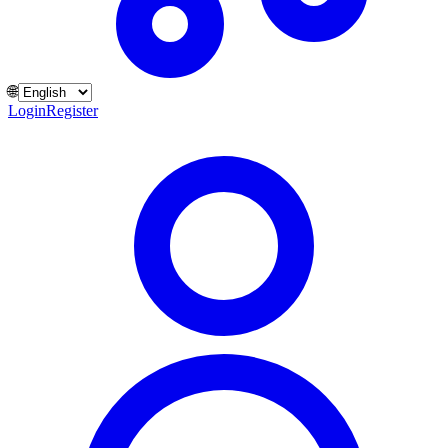
🌐
Login
Register