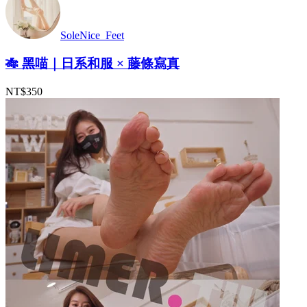
SoleNice_Feet
🎋 黑喵｜日系和服 × 藤條寫真
NT$350