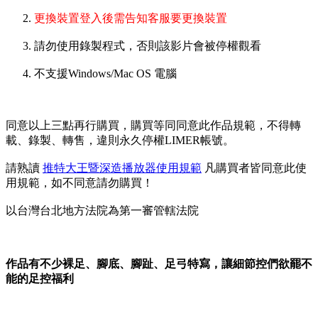
更換裝置登入後需告知客服要更換裝置
請勿使用錄製程式，否則該影片會被停權觀看
不支援Windows/Mac OS 電腦
同意以上三點再行購買，購買等同同意此作品規範，不得轉
載、錄製、轉售，違則永久停權LIMER帳號。
請熟讀
推特大王暨深造播放器使用規範
凡購買者皆同意此使
用規範，如不同意請勿購買！
以台灣台北地方法院為第一審管轄法院
作品有不少裸足、腳底、腳趾、足弓特寫，讓細節控們欲罷不
能的足控福利