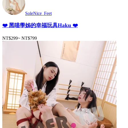
SoleNice_Feet
❤️ 黑喵學姊的幸福玩具Haku ❤️
NT$299
~
NT$799