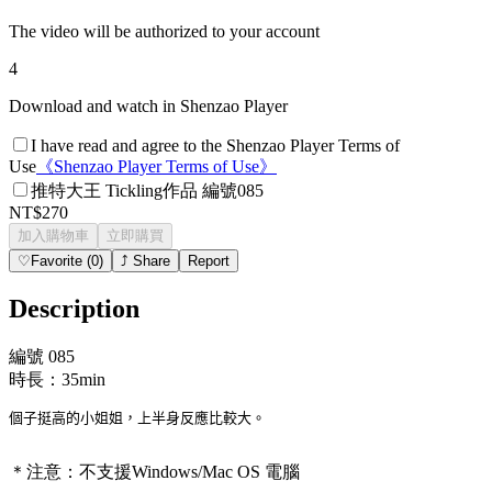
The video will be authorized to your account
4
Download and watch in Shenzao Player
I have read and agree to the Shenzao Player Terms of
Use
《
Shenzao Player Terms of Use
》
推特大王 Tickling作品 編號085
NT$270
加入購物車
立即購買
♡
Favorite
(
0
)
⤴
Share
Report
Description
編號 085
時長：35min
個子挺高的小姐姐，上半身反應比較大。
＊注意：
不支援Windows/Mac OS 電腦