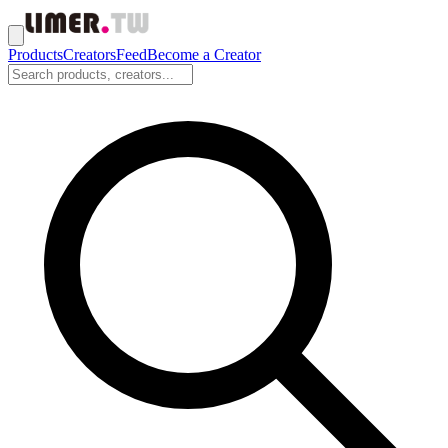
Products
Creators
Feed
Become a Creator