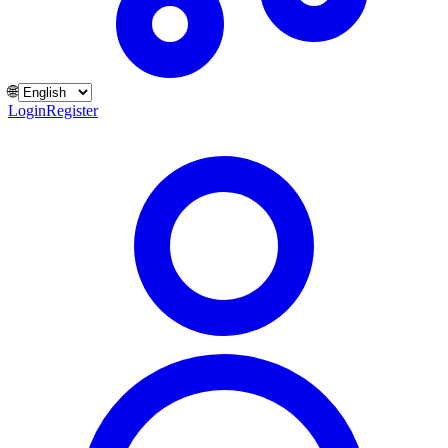
🌐
Login
Register