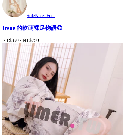
SoleNice_Feet
Irene 的軟萌裸足物語😋
NT$350
~
NT$750