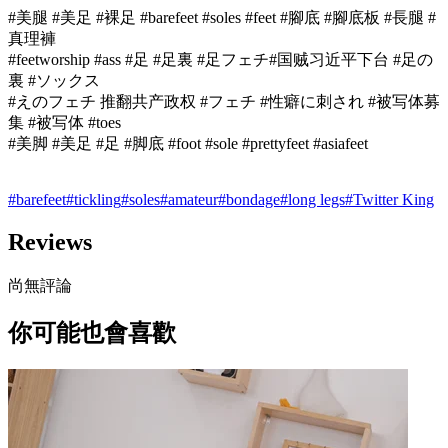
#美腿 #美足 #裸足 #barefeet #soles #feet #腳底 #腳底板 #長腿 #
真理褲
#feetworship #ass #足 #足裏 #足フェチ#国贼习近平下台 #足の
裏 #ソックス
#えのフェチ 推翻共产政权 #フェチ #性癖に刺され #被写体募
集 #被写体 #toes
#美脚 #美足 #足 #脚底 #foot #sole #prettyfeet #asiafeet
#
barefeet
#
tickling
#
soles
#
amateur
#
bondage
#
long legs
#
Twitter King
Reviews
尚無評論
你可能也會喜歡