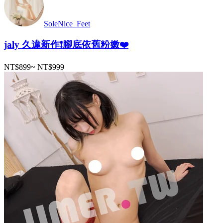
SoleNice_Feet
jaly 久違新作❗️腳底依舊粉嫩❤️
NT$899
~
NT$999