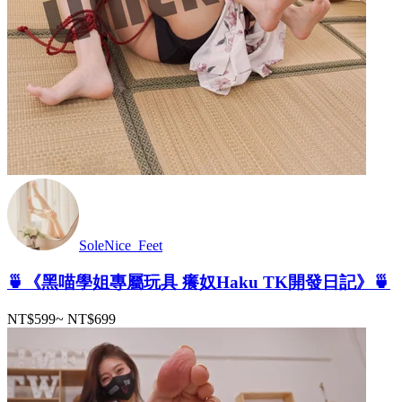
SoleNice_Feet
🍵《黑喵學姐專屬玩具 癢奴Haku TK開發日記》🍵
NT$599
~
NT$699