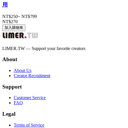
用
NT$250
~
NT$799
NT$270
加入購物車
LIMER.TW — Support your favorite creators
About
About Us
Creator Recruitment
Support
Customer Service
FAQ
Legal
Terms of Service