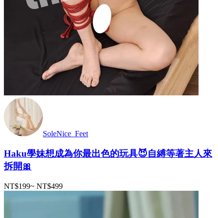
SoleNice_Feet
Haku學妹想成為你最出色的玩具😈自縛等著主人來
拆開🎀
NT$199
~
NT$499