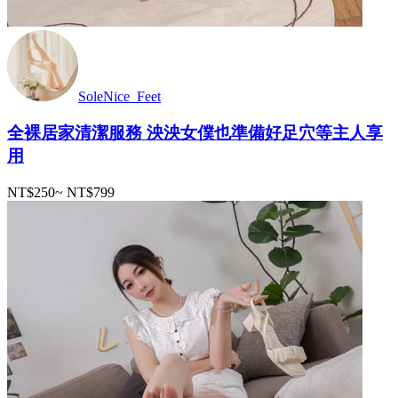
SoleNice_Feet
全裸居家清潔服務 泱泱女僕也準備好足穴等主人享
用
NT$250
~
NT$799