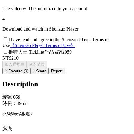
The video will be authorized to your account
4
Download and watch in Shenzao Player
I have read and agree to the Shenzao Player Terms of
Use
《
Shenzao Player Terms of Use
》
推特大王 Tickling作品 編號059
NT$210
加入購物車
立即購買
♡
Favorite
(
0
)
⤴
Share
Report
Description
編號 059
時長：39min
小姐姐表情很澀。
腳底: