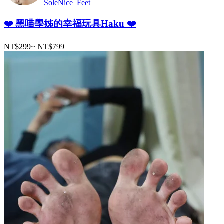
SoleNice_Feet
❤️ 黑喵學姊的幸福玩具Haku ❤️
NT$299
~
NT$799