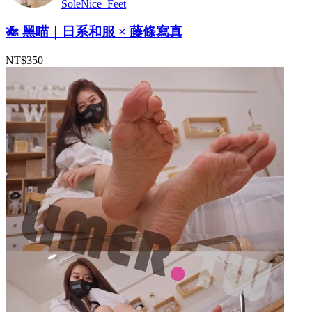
SoleNice_Feet
🎋 黑喵｜日系和服 × 藤條寫真
NT$350