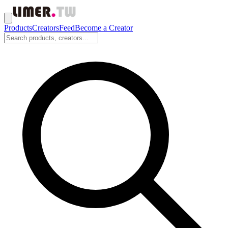
Products
Creators
Feed
Become a Creator