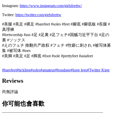
Instagram:
https://www.instagram.com/girlsfeettw/
Twitter:
https://twitter.com/girlsfeettw
#美腿 #美足 #裸足 #barefeet #soles #feet #腳底 #腳底板 #長腿 #
真理褲
#feetworship #ass #足 #足裏 #足フェチ#国贼习近平下台 #足の
裏 #ソックス
#えのフェチ 推翻共产政权 #フェチ #性癖に刺され #被写体募
集 #被写体 #toes
#美脚 #美足 #足 #脚底 #foot #sole #prettyfeet #asiafeet
#
barefeet
#
tickling
#
soles
#
amateur
#
bondage
#
long legs
#
Twitter King
Reviews
尚無評論
你可能也會喜歡