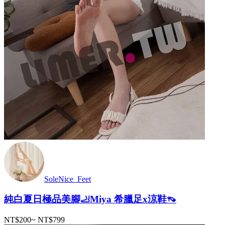
SoleNice_Feet
純白夏日極品美腳🦶Miya 希臘足x涼鞋👡
NT$200
~
NT$799