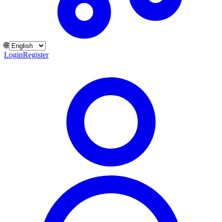
🌐
Login
Register