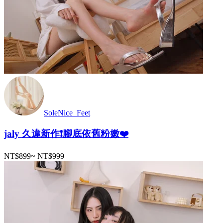
SoleNice_Feet
jaly 久違新作❗️腳底依舊粉嫩❤️
NT$899
~
NT$999