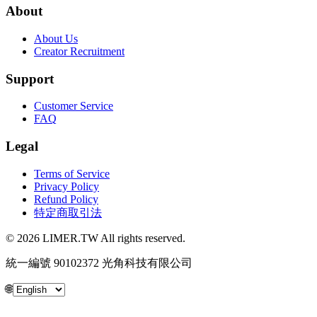
About
About Us
Creator Recruitment
Support
Customer Service
FAQ
Legal
Terms of Service
Privacy Policy
Refund Policy
特定商取引法
© 2026 LIMER.TW All rights reserved.
統一編號 90102372 光角科技有限公司
🌐