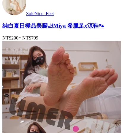
SoleNice_Feet
純白夏日極品美腳🦶Miya 希臘足x涼鞋👡
NT$200
~
NT$799