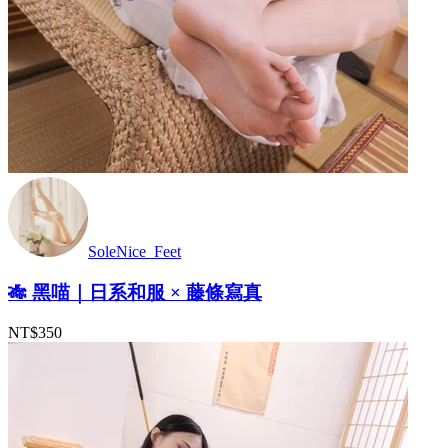
SoleNice_Feet
🎋 黑喵｜日系和服 × 藤條寫真
NT$350