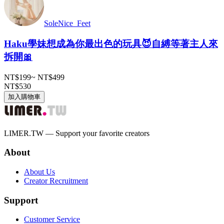
SoleNice_Feet
Haku學妹想成為你最出色的玩具😈自縛等著主人來
拆開🎀
NT$199
~
NT$499
NT$530
加入購物車
LIMER.TW — Support your favorite creators
About
About Us
Creator Recruitment
Support
Customer Service