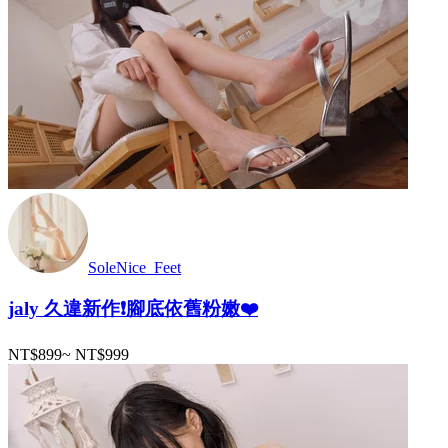
SoleNice_Feet
jaly 久違新作❗️腳底依舊粉嫩❤️
NT$899
~
NT$999