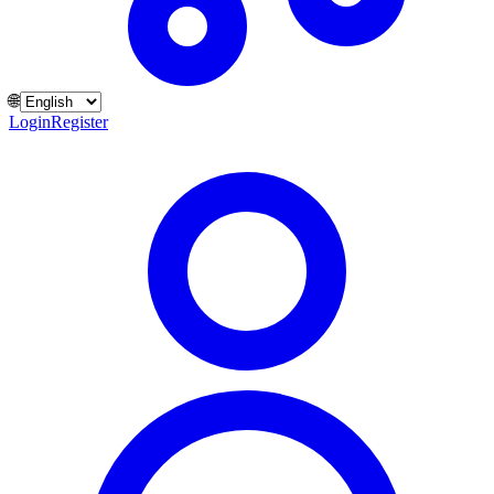
🌐
Login
Register