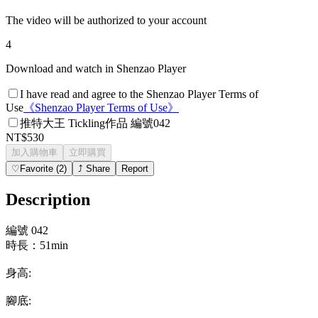
The video will be authorized to your account
4
Download and watch in Shenzao Player
I have read and agree to the Shenzao Player Terms of
Use
《
Shenzao Player Terms of Use
》
推特大王 Tickling作品 編號042
NT$530
加入購物車
立即購買
♡
Favorite
(
2
)
⤴
Share
Report
Description
編號 042
時長：51min
身高:
腳底: