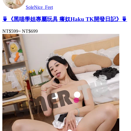
SoleNice_Feet
🍵《黑喵學姐專屬玩具 癢奴Haku TK開發日記》🍵
NT$599
~
NT$699