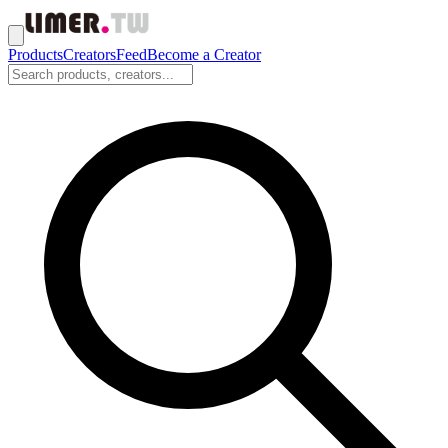
Products
Creators
Feed
Become a Creator