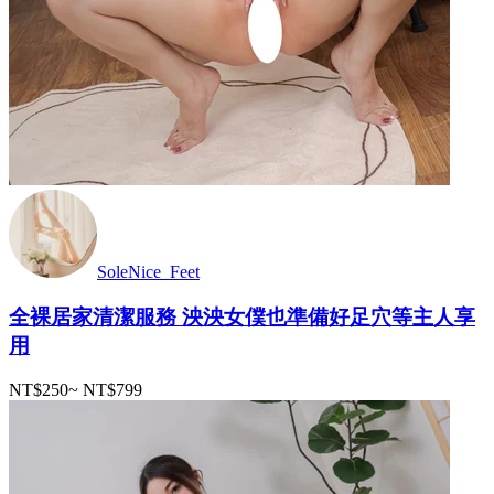
SoleNice_Feet
全裸居家清潔服務 泱泱女僕也準備好足穴等主人享
用
NT$250
~
NT$799