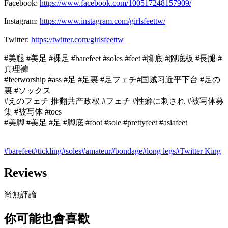
Facebook:
https://www.facebook.com/100517248157909/
Instagram:
https://www.instagram.com/girlsfeettw/
Twitter:
https://twitter.com/girlsfeettw
#美腿 #美足 #裸足 #barefeet #soles #feet #腳底 #腳底板 #長腿 #
真理褲
#feetworship #ass #足 #足裏 #足フェチ#国贼习近平下台 #足の
裏 #ソックス
#えのフェチ 推翻共产政权 #フェチ #性癖に刺され #被写体募
集 #被写体 #toes
#美脚 #美足 #足 #脚底 #foot #sole #prettyfeet #asiafeet
#
barefeet
#
tickling
#
soles
#
amateur
#
bondage
#
long legs
#
Twitter King
Reviews
尚無評論
你可能也會喜歡