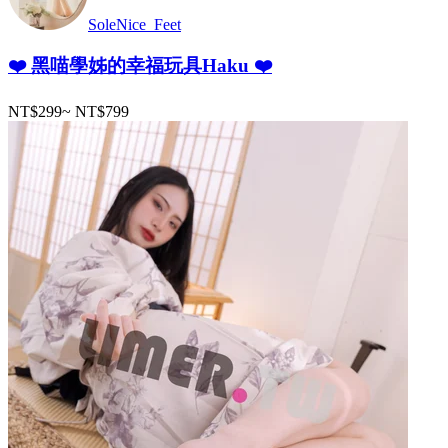
SoleNice_Feet
❤️ 黑喵學姊的幸福玩具Haku ❤️
NT$299
~
NT$799