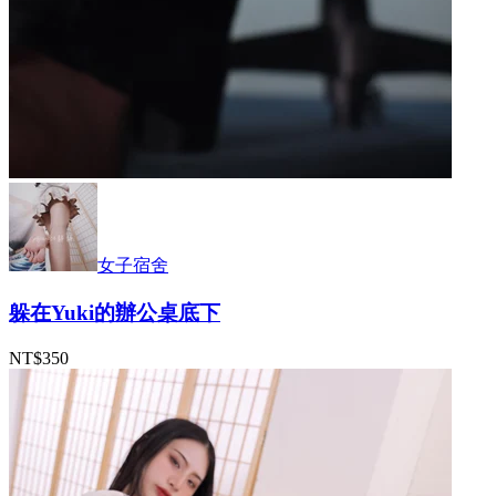
女子宿舍
躲在Yuki的辦公桌底下
NT$350