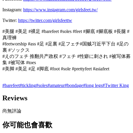
Instagram:
https://www.instagram.com/girlsfeet.tw/
Twitter:
https://twitter.com/girlsfeettw
#美腿 #美足 #裸足 #barefeet #soles #feet #腳底 #腳底板 #長腿 #
真理褲
#feetworship #ass #足 #足裏 #足フェチ#国贼习近平下台 #足の
裏 #ソックス
#えのフェチ 推翻共产政权 #フェチ #性癖に刺され #被写体募
集 #被写体 #toes
#美脚 #美足 #足 #脚底 #foot #sole #prettyfeet #asiafeet
#
barefeet
#
tickling
#
soles
#
amateur
#
bondage
#
long legs
#
Twitter King
Reviews
尚無評論
你可能也會喜歡