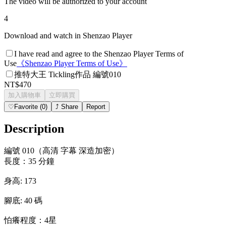
The video will be authorized to your account
4
Download and watch in Shenzao Player
I have read and agree to the Shenzao Player Terms of
Use
《
Shenzao Player Terms of Use
》
推特大王 Tickling作品 編號010
NT$470
加入購物車
立即購買
♡
Favorite
(
0
)
⤴
Share
Report
Description
編號 010（高清 字幕 深造加密）
長度：35 分鐘
身高: 173
腳底: 40 碼
怕癢程度：4星