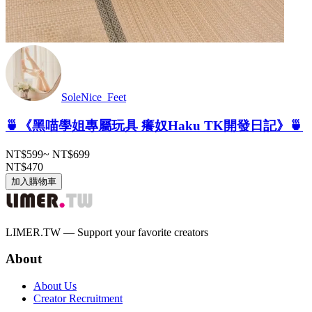
SoleNice_Feet
🍵《黑喵學姐專屬玩具 癢奴Haku TK開發日記》🍵
NT$599
~
NT$699
NT$470
加入購物車
LIMER.TW — Support your favorite creators
About
About Us
Creator Recruitment