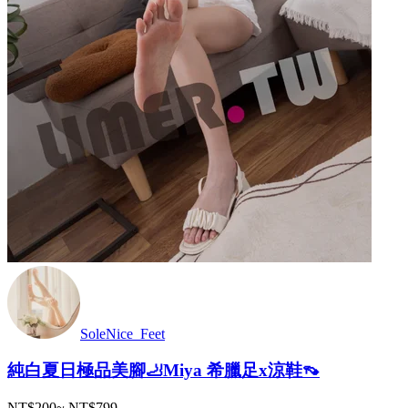
SoleNice_Feet
純白夏日極品美腳🦶Miya 希臘足x涼鞋👡
NT$200
~
NT$799