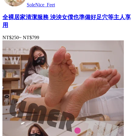
SoleNice_Feet
全裸居家清潔服務 泱泱女僕也準備好足穴等主人享
用
NT$250
~
NT$799