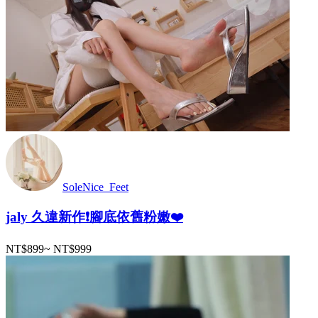
SoleNice_Feet
jaly 久違新作❗️腳底依舊粉嫩❤️
NT$899
~
NT$999