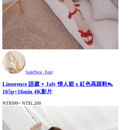
SoleNice_Feet
Limerence 語葳 ⋆ Jaly 情人節 x 紅色高跟鞋👠
165p+16min 4K影片
NT$599
~
NT$1,200