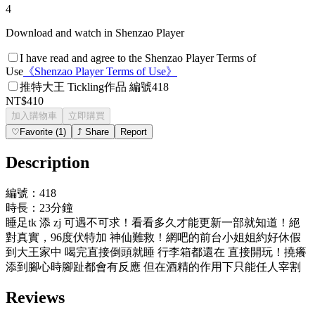
4
Download and watch in Shenzao Player
I have read and agree to the Shenzao Player Terms of
Use
《
Shenzao Player Terms of Use
》
推特大王 Tickling作品 編號418
NT$410
加入購物車
立即購買
♡
Favorite
(
1
)
⤴
Share
Report
Description
編號：418
時長：23分鐘
睡足tk 添 zj 可遇不可求！看看多久才能更新一部就知道！絕
對真實，96度伏特加 神仙難救！網吧的前台小姐姐約好休假
到大王家中 喝完直接倒頭就睡 行李箱都還在 直接開玩！撓癢
添到腳心時腳趾都會有反應 但在酒精的作用下只能任人宰割
Reviews