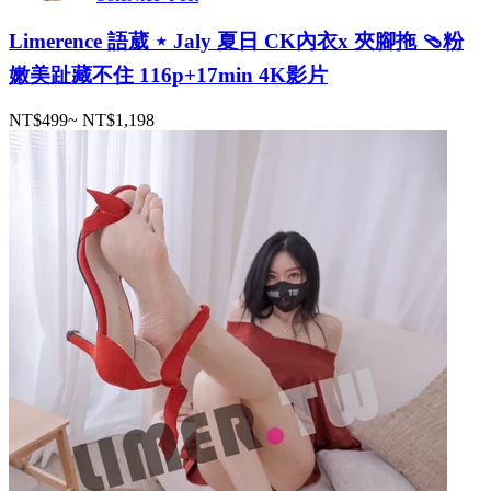
Limerence 語葳 ⋆ Jaly 夏日 CK內衣x 夾腳拖 🩴粉
嫩美趾藏不住 116p+17min 4K影片
NT$499
~
NT$1,198