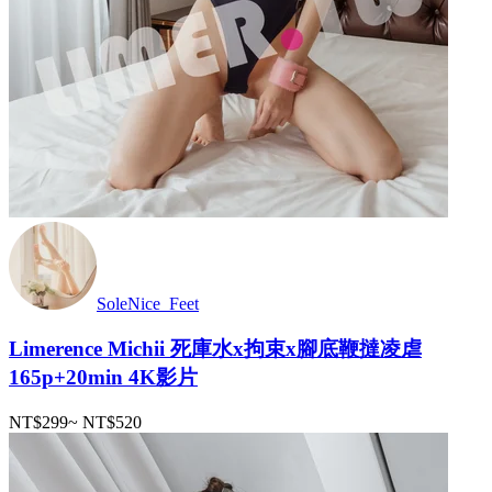
SoleNice_Feet
Limerence Michii 死庫水x拘束x腳底鞭撻凌虐
165p+20min 4K影片
NT$299
~
NT$520