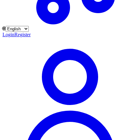
🌐
Login
Register