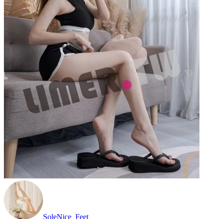
SoleNice_Feet