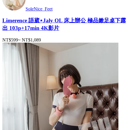
SoleNice_Feet
Limerence 語葳⋆Jaly OL 床上辦公 極品嫩足桌下露
出 103p+17min 4K影片
NT$599
~
NT$1,089