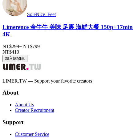
SoleNice_Feet
Limerence 金牛牛 美味 足裏 海鮮大餐 150p+17min
4K
NT$299
~
NT$799
NT$410
加入購物車
LIMER.TW — Support your favorite creators
About
About Us
Creator Recruitment
Support
Customer Service