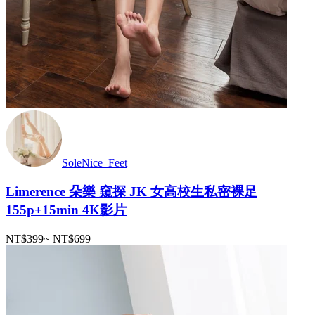
SoleNice_Feet
Limerence 朵樂 窺探 JK 女高校生私密裸足
155p+15min 4K影片
NT$399
~
NT$699