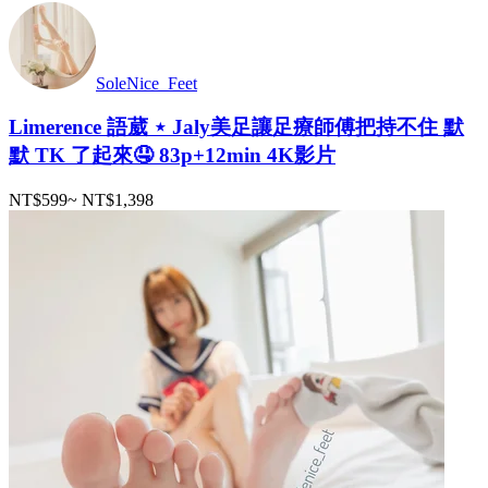
SoleNice_Feet
Limerence 語葳 ⋆ Jaly美足讓足療師傅把持不住 默
默 TK 了起來🤤 83p+12min 4K影片
NT$599
~
NT$1,398