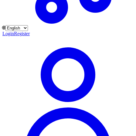
🌐
Login
Register