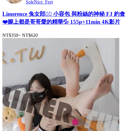
SoleNice_Feet
Limerence 兔女郎👯‍♀️ 小容包 與粉絲的神秘 FJ 約會
❤️腳上都是哥哥愛的精華💦 155p+11min 4K影片
NT$350
~
NT$620