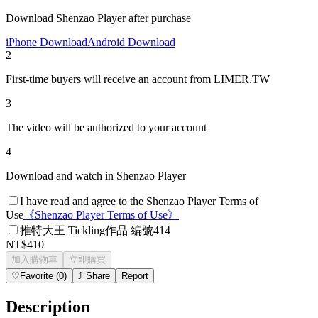
Download Shenzao Player after purchase
iPhone Download
Android Download
2
First-time buyers will receive an account from LIMER.TW
3
The video will be authorized to your account
4
Download and watch in Shenzao Player
I have read and agree to the Shenzao Player Terms of
Use
《
Shenzao Player Terms of Use
》
推特大王 Tickling作品 編號414
NT$410
加入購物車
立即購買
♡
Favorite
(
0
)
⤴
Share
Report
Description