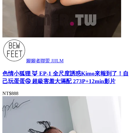
腳腳者聯盟 JJJLM
色情小狐狸 🦊 EP-1 全尺度誘惑Kimo來報到了！自
己玩蛋蛋🤤 超級害羞大滿配 273P+12min影片
NT$888