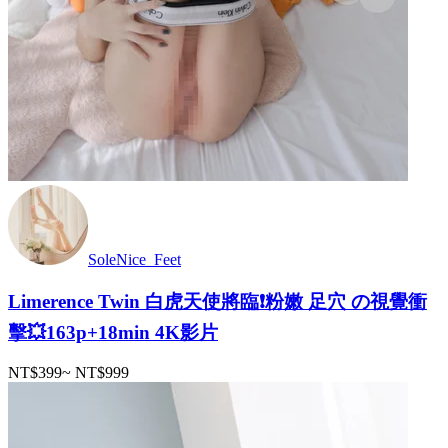
SoleNice_Feet
Limerence Twin 白虎天使將臨❗️粉嫩 足穴 の視覺衝
擊💥163p+18min 4K影片
NT$399
~
NT$999