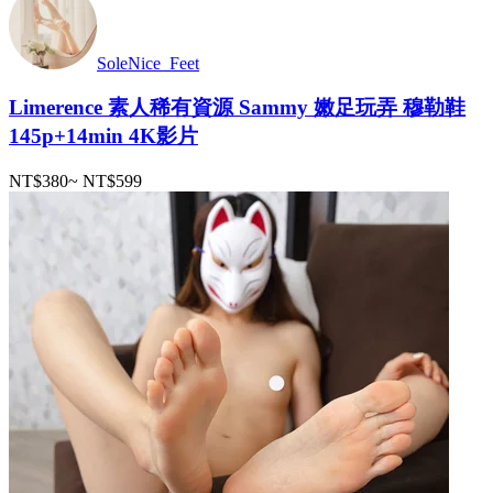
SoleNice_Feet
Limerence 素人稀有資源 Sammy 嫩足玩弄 穆勒鞋
145p+14min 4K影片
NT$380
~
NT$599