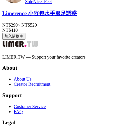
SoleNice_Feet
Limerence 小容包水手服足誘惑
NT$290
~
NT$520
NT$410
加入購物車
LIMER.TW — Support your favorite creators
About
About Us
Creator Recruitment
Support
Customer Service
FAQ
Legal