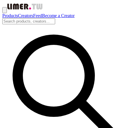
Products
Creators
Feed
Become a Creator