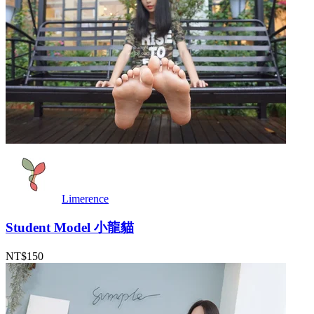
Limerence
Student Model 小龍貓
NT$150