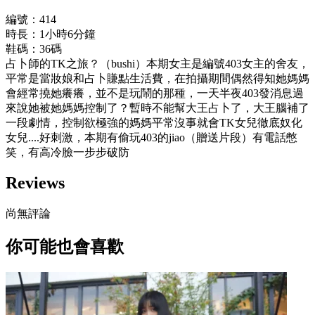
編號：414
時長：1小時6分鐘
鞋碼：36碼
占卜師的TK之旅？（bushi）本期女主是編號403女主的舍友，
平常是當妝娘和占卜賺點生活費，在拍攝期間偶然得知她媽媽
會經常撓她癢癢，並不是玩鬧的那種，一天半夜403發消息過
來說她被她媽媽控制了？暫時不能幫大王占卜了，大王腦補了
一段劇情，控制欲極強的媽媽平常沒事就會TK女兒徹底奴化
女兒....好刺激，本期有偷玩403的jiao（贈送片段）有電話憋
笑，有高冷臉一步步破防
Reviews
尚無評論
你可能也會喜歡