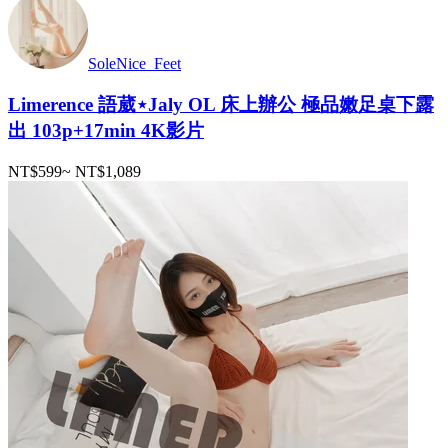
SoleNice_Feet
Limerence 語葳⋆Jaly OL 床上辦公 極品嫩足桌下露
出 103p+17min 4K影片
NT$599
~
NT$1,089