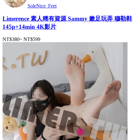
SoleNice_Feet
Limerence 素人稀有資源 Sammy 嫩足玩弄 穆勒鞋
145p+14min 4K影片
NT$380
~
NT$599