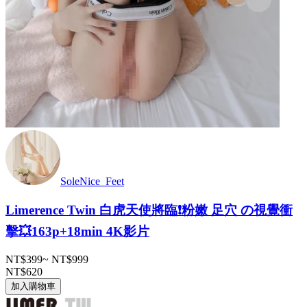
SoleNice_Feet
Limerence Twin 白虎天使將臨❗️粉嫩 足穴 の視覺衝
擊💥163p+18min 4K影片
NT$399
~
NT$999
NT$620
加入購物車