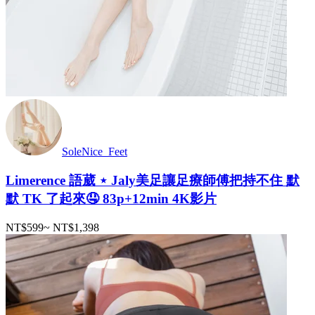
SoleNice_Feet
Limerence 語葳 ⋆ Jaly美足讓足療師傅把持不住 默
默 TK 了起來🤤 83p+12min 4K影片
NT$599
~
NT$1,398