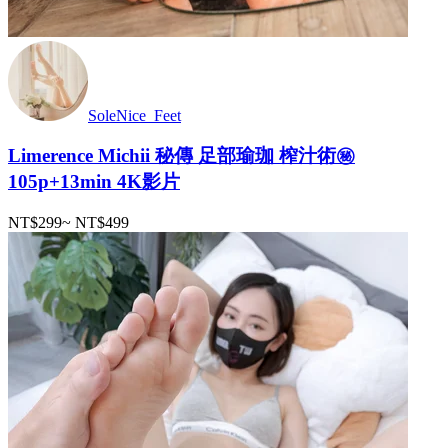
SoleNice_Feet
Limerence Michii 秘傳 足部瑜珈 榨汁術㊙️
105p+13min 4K影片
NT$299
~
NT$499