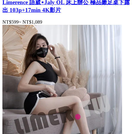
Limerence 語葳⋆Jaly OL 床上辦公 極品嫩足桌下露
出 103p+17min 4K影片
NT$599
~
NT$1,089