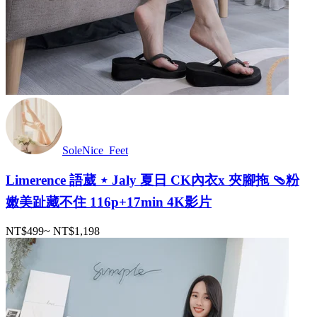
SoleNice_Feet
Limerence 語葳 ⋆ Jaly 夏日 CK內衣x 夾腳拖 🩴粉
嫩美趾藏不住 116p+17min 4K影片
NT$499
~
NT$1,198