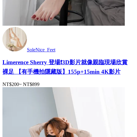
SoleNice_Feet
Limerence Sherry 登場❗️3D影片就像親臨現場欣賞
裸足 【有手機拍隱藏版】155p+15min 4K影片
NT$200
~
NT$899