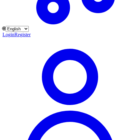
🌐
Login
Register