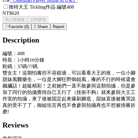
Use
《
Shenzao Player Terms of Use
》
推特大王 Tickling作品 編號408
NT$620
加入購物車
立即購買
♡
Favorite
(
0
)
⤴
Share
Report
Description
編號：408
時長：1小時16分鐘
鞋碼：37碼/??碼
雙女主！這期怕癢控不容錯過，可以看看大王的推，一位小腳
甜妹風醫藥生，一位是大腳狂野御姐風，癢的不行的時候還會
飆臟話！超級精彩！之前她們一直不敢參與這類拍攝，但是參
加了同行的拍攝覺得自己又行了（技術不夠）就來參與大王工
作室的拍攝，來了後被固定起來爆刷腳底，甜妹直接被癢哭說
真的受不了了，御姐坦言再也不會參與拍攝再也不想被撓癢折
磨!
Reviews